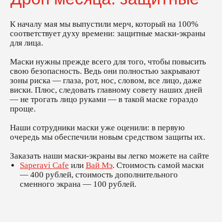
трогать лицо 
проще.
Наши сотрудни
К началу мая мы выпустили мерч, который на 100%
первую очере
соответствует духу времени: защитные маски-экраны
средством за
для лица.
Заказать наши
на сайте
Маски нужны прежде всего для того, чтобы повысить
Saperavi Cafe
маски — 400 р
свою безопасность. Ведь они полностью закрывают
дополнительн
зоны риска — глаза, рот, нос, словом, все лицо, даже
рублей.
виски. Плюс, следовать главному совету наших дней
— не трогать лицо руками — в такой маске гораздо
проще.
Бонусная карта
Бонусная карта
Рассылка
Рассылка
Наши сотрудники маски уже оценили: в первую
очередь мы обеспечили новым средством защиты их.
Заказать наши маски-экраны вы легко можете на сайте
Вай Мэ - сеть грузинских закусочных
Saperavi Cafe
или
Вай Мэ
. Стоимость самой маски
Сделали сайт
arka buro
— 400 рублей, стоимость дополнительного
сменного экрана — 100 рублей.
© 2014-2024. Все права защищены
Политика конфиденциальности