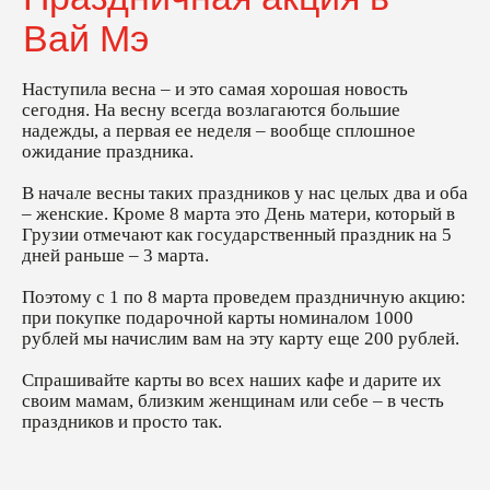
государствен
– 3 марта.
Поэтому с 1 п
праздничную 
карты номина
Наступила весна – и это самая хорошая новость
вам на эту ка
сегодня. На весну всегда возлагаются большие
Спрашивайте 
надежды, а первая ее неделя – вообще сплошное
дарите их св
ожидание праздника.
или себе – в 
В начале весны таких праздников у нас целых два и оба
– женские. Кроме 8 марта это День матери, который в
Грузии отмечают как государственный праздник на 5
дней раньше – 3 марта.
Бонусная карта
Бонусная карта
Рассылка
Рассылка
Поэтому с 1 по 8 марта проведем праздничную акцию:
при покупке подарочной карты номиналом 1000
рублей мы начислим вам на эту карту еще 200 рублей.
Вай Мэ - сеть грузинских закусочных
Спрашивайте карты во всех наших кафе и дарите их
Сделали сайт
arka buro
своим мамам, близким женщинам или себе – в честь
© 2014-2024. Все права защищены
праздников и просто так.
Политика конфиденциальности